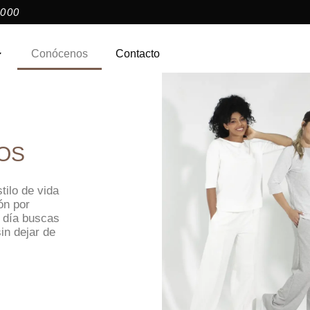
000​
Conócenos
Contacto
OS
tilo de vida
ón por
 día buscas
in dejar de