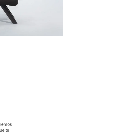
s
eremos
ue te