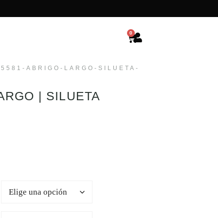
0
65581-ABRIGO-LARGO-SILUETA-
ARGO | SILUETA
E